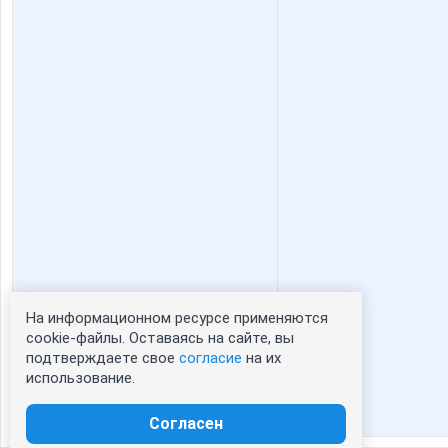
На информационном ресурсе применяются
Статистика портрета:
cookie-файлы. Оставаясь на сайте, вы
подтверждаете свое
согласие
на их
сейчас просматривают портрет - 0
использование.
зарегистрированные пользователи
посетившие портрет за 7 дней - 0
Согласен