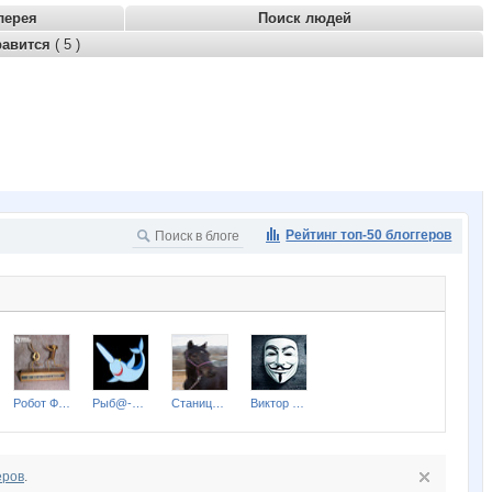
лерея
Поиск людей
равится
( 5 )
Рейтинг топ-50 блоггеров
Робот Форума
Рыб@-пил@
Станица Вольная КСК
Виктор Анатольевич
еров
.