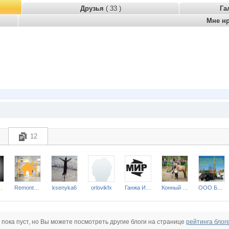
Друзья
( 33 )
Га
Мне н
12
 Mara
Remont-nn-Otdelka
ksenyka6
orlovikfx
Ганжа Илья
Конный эко-клуб Ассамблея
ООО Бурмастер52
 пока пуст, но Вы можете посмотреть другие блоги на странице
рейтинга блог