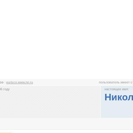
sco
:
eurisco.www.nn.ru
пользователь имеет 
6 году
настоящее имя:
Нико