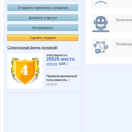
Отправить приватное сообщение
Добавить в друзья
Посетит
Игнорировать
Сделать подарок
Посмотре
Строительный форум (основной)
популярность:
26926 место
рейтинг
1104
?
Привилегированный
пользователь
4
уровня