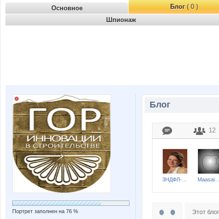
Блог
( 0 )
Основное
Шпионаж
Блог
12
3НДФЛ-НН
Maasai
Портрет заполнен на 76 %
Этот блог